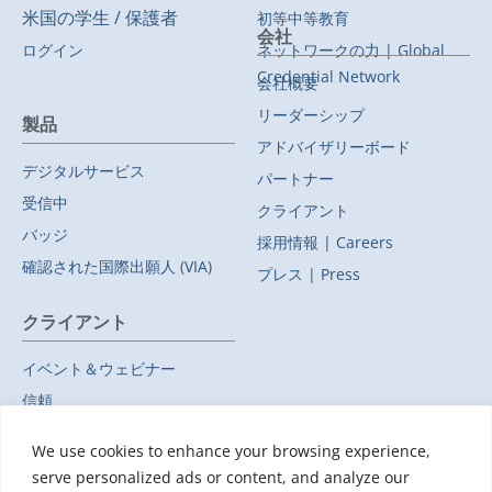
米国の学生 / 保護者
初等中等教育
会社
ログイン
ネットワークの力 | Global
Credential Network
会社概要
リーダーシップ
製品
アドバイザリーボード
デジタルサービス
パートナー
受信中
クライアント
バッジ
採用情報 | Careers
確認された国際出願人 (VIA)
プレス | Press
クライアント
イベント＆ウェビナー
信頼
プライバシーポリシー
We use cookies to enhance your browsing experience,
副処理者
serve personalized ads or content, and analyze our