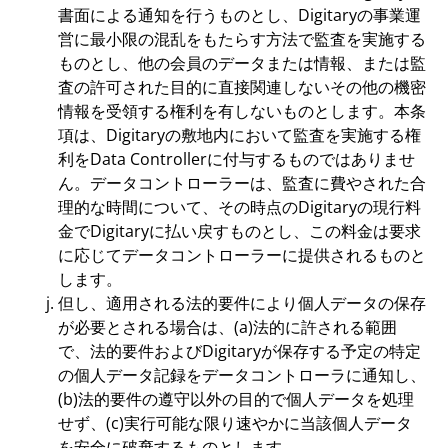
書面による通知を行うものとし、Digitaryの事業運
営に最小限の混乱をもたらす方法で監査を実施する
ものとし、他の会員のデータまたは情報、または監
査の許可された目的に直接関連しないその他の機密
情報を受領する権利を有しないものとします。本条
項は、Digitaryの敷地内において監査を実施する権
利をData Controllerに付与するものではありませ
ん。データコントローラーは、監査に費やされた合
理的な時間について、その時点のDigitaryの現行料
金でDigitaryに払い戻すものとし、この料金は要求
に応じてデータコントローラーに提供されるものと
します。
但し、適用される法的要件により個人データの保存
が必要とされる場合は、(a)法的に許される範囲
で、法的要件およびDigitaryが保存する予定の特定
の個人データ記録をデータコントローラに通知し、
(b)法的要件の遵守以外の目的で個人データを処理
せず、(c)実行可能な限り速やかに当該個人データ
を安全に破棄するものとします。