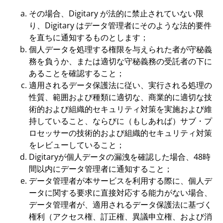
その場合、Digitary が法的に禁止されていない限
り、Digitary はデータ管理者にそのような法的要件
を直ちに通知するものとします；
個人データを処理する権限を与えられた者が守秘義
務を負うか、または適切な守秘義務の受託者の下に
あることを確認すること；
適用されるデータ保護法に従い、実行される処理の
性質、範囲および種類に適切な、商業的に適切な技
術的および組織的セキュリティ対策を実施および維
持していること、ならびに（もしあれば）サブ・プ
ロセッサーの技術的および組織的セキュリティ対策
をレビューしていること；
Digitaryが個人データの漏洩を確認した場合、48時
間以内にデータ管理者に通知すること；
データ管理者が本サービスを利用する際に、個人デ
ータに関する要求に直接対応する能力がない場合、
データ管理者が、適用されるデータ保護法に基づく
権利（アクセス権、訂正権、異議申立権、および消