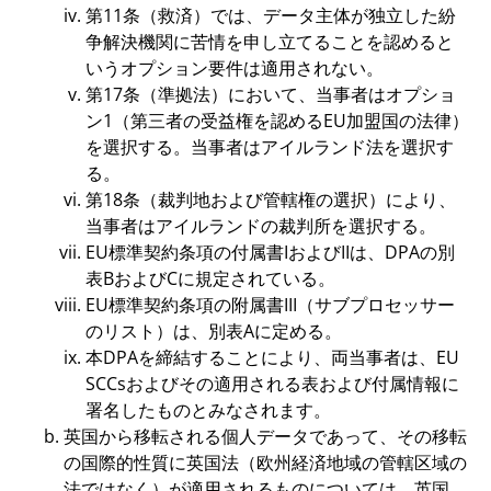
第11条（救済）では、データ主体が独立した紛
争解決機関に苦情を申し立てることを認めると
いうオプション要件は適用されない。
第17条（準拠法）において、当事者はオプショ
ン1（第三者の受益権を認めるEU加盟国の法律）
を選択する。当事者はアイルランド法を選択す
る。
第18条（裁判地および管轄権の選択）により、
当事者はアイルランドの裁判所を選択する。
EU標準契約条項の付属書IおよびIIは、DPAの別
表BおよびCに規定されている。
EU標準契約条項の附属書III（サブプロセッサー
のリスト）は、別表Aに定める。
本DPAを締結することにより、両当事者は、EU
SCCsおよびその適用される表および付属情報に
署名したものとみなされます。
英国から移転される個人データであって、その移転
の国際的性質に英国法（欧州経済地域の管轄区域の
法ではなく）が適用されるものについては、英国