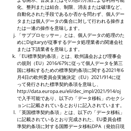
化、整列または結合、制限、消去または破壊など、
自動化された手段であるか否かを問わず、個人デー
タまたは個人データの集合に対して行われる操作ま
たは一連の操作を意味します。
「サブプロセッサー」とは、個人データの処理のた
めにDigitaryが従事するデータ処理業者の関連会社
または下請業者を意味します。
「EU標準契約条項」とは、欧州議会および理事会
の規則（EU）2016/679に従って個人データを第三
国に移転するための標準契約条項に関する2021年6
月4日の欧州委員会実施決定（EU）2021/914に従
って発行された標準契約条項を意味し、
http://data.europa.eu/eli/dec_impl/2021/914/oj
で入手可能であり、以下の「データ移転」のセクシ
ョンに記載されているとおりに記入されています。
「英国標準契約条項」とは、以下の「データ移転」
に記載されているとおり完成された、EU委員会標
準契約条項に対する国際データ移転DPA（発効日現