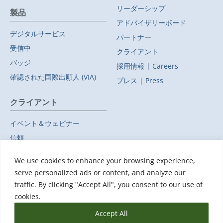
リーダーシップ
製品
アドバイザリーボード
デジタルサービス
パートナー
受信中
クライアント
バッジ
採用情報 | Careers
確認された国際出願人 (VIA)
プレス | Press
クライアント
イベント＆ウェビナー
信頼
プライバシーポリシー
We use cookies to enhance your browsing experience,
副処理者
serve personalized ads or content, and analyze our
データ保護に関する補遺
traffic. By clicking "Accept All", you consent to our use of
サポート
cookies.
Accept All