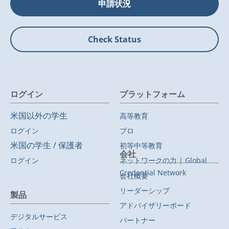
申請状況
Check Status
ログイン
プラットフォーム
米国以外の学生
高等教育
ログイン
プロ
米国の学生 / 保護者
初等中等教育
会社
ログイン
ネットワークの力 | Global
Credential Network
会社概要
リーダーシップ
製品
アドバイザリーボード
デジタルサービス
パートナー