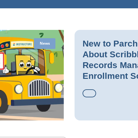
New to Parch
News
About Scribb
Records Man
Enrollment S